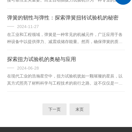
和质量控制提供可靠的数据支持。从工作原理来看，转轴扭力试
设备，正悄然在众多领域发挥着不可替代的作用，成为保障产品
验机通过高精度的传感器来捕捉转轴...
质量的关键一环。全自动插拔力试验机具备高度自动化的操作流
弹簧的韧性与弹性：探索弹簧扭转试验机的秘密
程，只需将待测样品安装在位置，设置好相应的测试参数，如测
2024-11-27
试速度、次数、行程等，试验机就能按照预设程序自动完成一系
在工业和工程领域，弹簧是一种常见的机械元件，广泛应用于各
列插拔动作，并实时记录和分析数据。这款试验机的工作原理基
种设备中以提供弹力、减震或储存能量。然而，确保弹簧的质量
于先进的传感器技术和力学原理。在插拔过程中，高精度的力传
和性能对于产品的可靠性和安全性至关重要。这时，一种关键的
感器能够敏锐地捕捉到每一个瞬间的...
测试工具——弹簧扭转试验机就显得尤为重要了。弹簧扭转试验
探索扭力试验机的奥秘与应用
机是一种专门设计用于检测和评估弹簧抗扭强度及扭矩特性的精
2024-06-28
密仪器。它通过施加扭矩于弹簧上，并测量由此产生的角度变化
在现代工业的浩瀚星空中，扭力试验机犹如一颗璀璨的星辰，以
来确定弹簧的扭矩-角度特性曲线，进而分析弹簧的刚度、疲劳极
其方式照亮了材料科学与工程技术的前行之路。这不仅仅是一台
限等重要参数。工作原理基于胡克定律和材料力学的基本概念，
机器，它是一座桥梁，连接着理论与实践，是工程师们手中的一
即在外力作用下，弹簧会产生形变...
把利剑，用以剖析材料的内在品质和极限性能。一、试验机的原
理与构造扭力试验机是一种专门用于测试材料或部件在扭转应力
下一页
末页
下的性能的精密设备。它的工作原理基于牛顿第三定律——作用
力等于反作用力。当试样受到扭矩作用时，其内部产生的反作用
力将被精确地测量和记录，从而揭示材料在扭转状态下的真实表