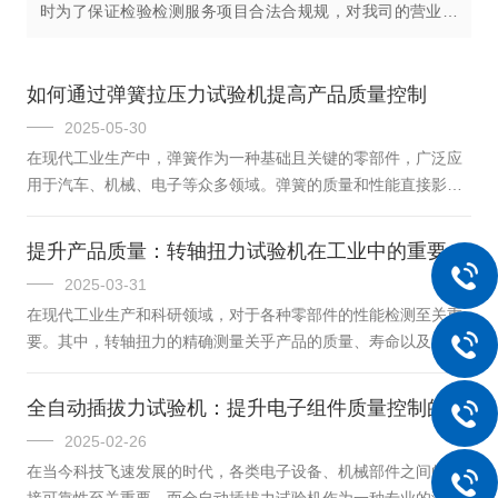
时为了保证检验检测服务项目合法合规规，对我司的营业项
目进行了变更。对专门的检测检验项目可以提供对应税点的
发票。联往检测设备有限公司...
如何通过弹簧拉压力试验机提高产品质量控制
2025-05-30
在现代工业生产中，弹簧作为一种基础且关键的零部件，广泛应
用于汽车、机械、电子等众多领域。弹簧的质量和性能直接影响
着设备的稳定性、安全性和使用寿命。而弹簧拉压力试验机，作
为检测弹簧质量和性能的重要工具，在工业生产中发挥着不可替
提升产品质量：转轴扭力试验机在工业中的重要作用
代的作用。弹簧拉压力试验机是一种专门用于测试弹簧拉伸和压
2025-03-31
缩性能的设备。它通过施加一定的拉力或压力，测量弹簧在受力
在现代工业生产和科研领域，对于各种零部件的性能检测至关重
过程中的变形量和力学性能，从而评估弹簧的质量和性能是否符
要。其中，转轴扭力的精确测量关乎产品的质量、寿命以及用户
合设计要求。其工作原理基于力学传感器和位移传感器，能够精
体验。转轴扭力试验机作为专业检测设备，发挥着不可替代的作
确测量弹簧所受的力和产生的位移，...
用。转轴扭力试验机主要用于测试各类转轴在不同条件下的扭力
全自动插拔力试验机：提升电子组件质量控制的神器
特性。无论是电子设备中的小型转轴，如手机摄像头的旋转轴，
2025-02-26
还是汽车发动机中的关键转轴部件，都能通过该试验机进行精准
在当今科技飞速发展的时代，各类电子设备、机械部件之间的连
检测。它能够模拟实际使用场景中的各种扭力变化，为产品研发
接可靠性至关重要。而全自动插拔力试验机作为一种专业的测试