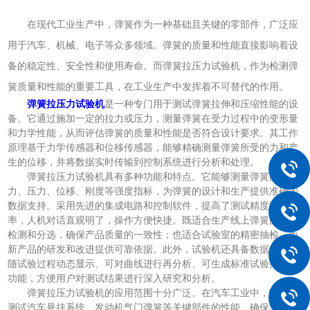
在现代工业生产中，弹簧作为一种基础且关键的零部件，广泛应
用于汽车、机械、电子等众多领域。弹簧的质量和性能直接影响着设
备的稳定性、安全性和使用寿命。而弹簧拉压力试验机，作为检测弹
簧质量和性能的重要工具，在工业生产中发挥着不可替代的作用。
弹簧拉压力试验机
是一种专门用于测试弹簧拉伸和压缩性能的设
备。它通过施加一定的拉力或压力，测量弹簧在受力过程中的变形量
和力学性能，从而评估弹簧的质量和性能是否符合设计要求。其工作
原理基于力学传感器和位移传感器，能够精确测量弹簧所受的力和产
生的位移，并将数据实时传输到控制系统进行分析和处理。
弹簧拉压力试验机具有多种功能和特点。它能够测量弹簧的拉
力、压力、位移、刚度等强度指标，为弹簧的设计和生产提供准确的
数据支持。采用先进的集成电路和控制软件，提高了测试精度和效
率，人机对话直观明了，操作方便快捷。既适合生产线上弹簧的批量
检测和分选，确保产品质量的一致性；也适合试验室的精密抽检，为
新产品的研发和改进提供可靠依据。此外，试验机还具备数据与曲线
随试验过程动态显示、可对曲线进行再分析、可生成标准试验报告等
功能，方便用户对测试结果进行深入研究和分析。
弹簧拉压力试验机的应用范围十分广泛。在汽车工业中，它用于
测试汽车悬挂系统、发动机气门弹簧等关键部件的性能，确保汽车的