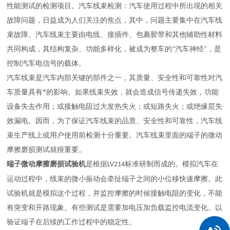
性能测试的检测项目。汽车线束检测：汽车使用过程中所出现的相关
故障问题，日益成为人们关注的焦点，其中，问题主要集中在汽车线
束故障。汽车线束主要由电线、接插件、包裹胶带和其他辅助性材料
共同构成，其结构复杂、功能多样化，被成为整车的
“汽车神经"，是
控制汽车电信号的载体。
汽车线束是汽车内部关键的部件之一，其质量、安全性和可靠性对汽
车质量具有*的影响。如果线束失效，就会造成信号传递失效，功能
设备失去作用；或接触电阻过大发热失火；或短路失火；或绝缘层失
效漏电。因而，为了保证汽车线束的品质、安全性和可靠性，汽车线
束生产线上或用户使用前检测十分重要。
汽车线束里面的端子的微动
摩擦磨损测试就很重要。
端子微动摩擦磨损试验机
是根据
标准研制而成的。模拟汽车在
LV214
运动过程中，线束的微小振动会牵扯端子之间的小位移快速摩擦。此
试验机就是模拟这个过程，并监控摩擦的时候接触电阻的变化，不能
有突变和开路现象。有些测试是需要加电压加负载监控电流变化。以
验证端子在后续的工作过程中的稳定性。