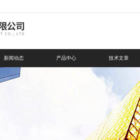
新闻动态
产品中心
技术文章