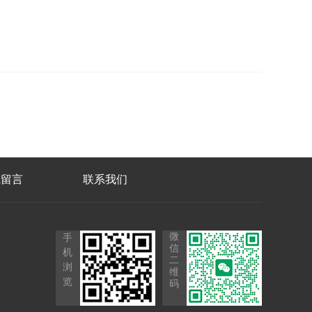
线留言
联系我们
微
手
信
机
二
浏
维
览
码