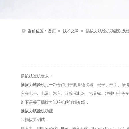
当前位置：
首页
>
技术文章
>
插拔力试验机功能以及
插拔试验机
定义：
插拔力试验机
是一种专门用于测量连接器、端子、开关、按
它在电子、电器、汽车、连接器制造、
器械、消费电子等
YL
以下是关于插拔力试验机的详细介绍：
插拔力试验机
功能
插拔力测试：
1.
插入力：测量将公端（
）插入母端（
）
Plug
Socket/Receptacle