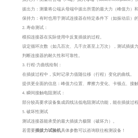
拔出力：测量将公端从母端中拔出所需的最大力（峰值力）
保持力：有时也用于测试连接器在特定条件下（如振动后）
寿命测试：
2.
模拟连接器在实际使用中反复插拔的过程。
设定循环次数（如几百次、几千次甚至上万次），测试插拔
判断连接器的耐久性和可靠性。
行程
力曲线绘制：
3.
-
在插拔过程中，实时记录力值随位移（行程）变化的曲线。
提供更全面的信息：峰值力位置、摩擦力变化、卡顿点、接
瞬间接触电阻测试：
4.
部分
较高要求
设备集成四线法低电阻测试功能，能在插拔过
破坏性测试
5.
测试连接器能承受的最大插拔力极限（破坏力）。
若需要
插拔力试验机
具体参数可以咨询联往检测设备！