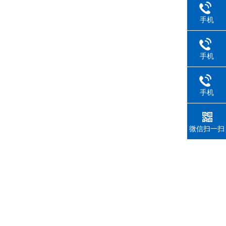
手机
手机
手机
微信扫一扫