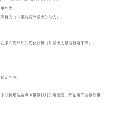
和平均力。
的保持力（即抵抗意外拔出的能力）。
力在多次循环后的变化趋势（如拔出力是否显著下降）。
触稳定性等。
程中或特定位置点测量接触对的电阻值，评估电气连接质量。