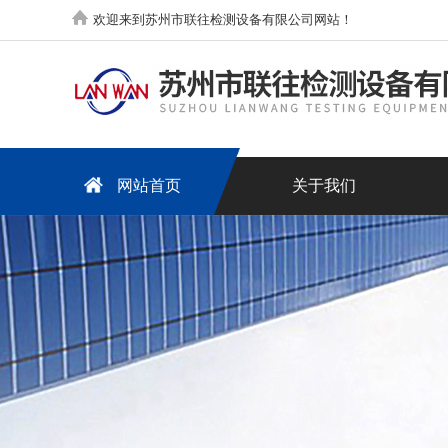
欢迎来到苏州市联往检测设备有限公司网站！
网站首页
关于我们