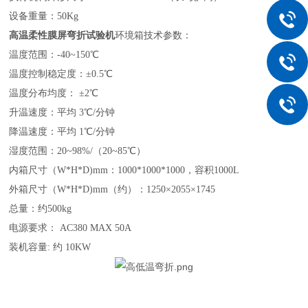
设备重量：
50Kg
高温
柔性膜屏
弯折试验机
环境箱技术参数：
温度范围：
-40~150
℃
温度控制稳定度：±
0.5
℃
温度分布均度： ±
2
℃
升温速度：平均
3
℃
/
分钟
降温速度：平均
1
℃
/
分钟
湿度范围：
20~98%/
（
20~85
℃）
内箱尺寸（
W*H*D)mm
：
1000*1000*1000
，容积
1000L
外箱尺寸（
W*H*D)mm
（约）：
1250
×
2055
×
1745
总量：约
500kg
电源要求：
AC380 MAX 50A
装机容量
:
约
10KW