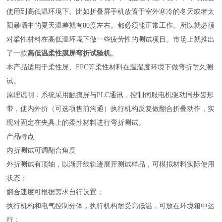
使用到高低温环境下。比如折叠屏手机放置于室外寒冷的冬天或者太
阳暴晒中的夏天温差就有
80
度左右。都必须能正常工作。所以就必须
对柔性材料在高低温环境下做一些疲劳性的测试项目。市场上就推出
了一款
高低温
柔性膜屏
弯折试验机
。
本产品适用于柔性屏、
FPC
等柔性材料在温湿度环境下做弯折耐久测
试。
原理说明：系统采用触摸屏与
PLC
通讯，控制伺服电机驱动同步齿形
带，使内外折（可选项售前沟通）执行机构反复做翻合折叠动作，实
现对固定在夹具上的柔性材料进行弯折测试。
产品特点
内折测试可调翻合角度
外折测试有顶轴，以渐开线轨迹展开测试样品，可模拟材料实际使用
状态；
翻合速度可根据需求自行设置；
执行机构和电气控制分体，执行机构耐受高低温，可放在环境箱中运
行；