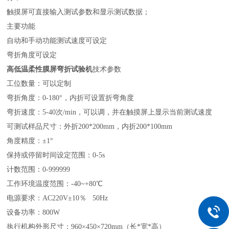
触摸屏可直接输入测试参数和显示测试数据；
主要功能
自动和手动功能测试速度可设定
弯折角度可设定
高低温
柔性膜屏
弯折试验机
技术参数
工位数量：可以定制
弯折角度：
0-180
°，内折可设置折弯角度
弯折速度：
5-40
次
/min
，可以调，并在触摸屏上显示当前测试速度
可测试样品尺寸：外折
200*200mm
，内折
200*100mm
角度精度：±
1
°
保持或停留时间设定范围：
0-5s
计数范围：
0-999999
工作环境温度范围：
-40~+80
℃
电源要求：
AC220V
±
10
％
50Hz
设备功率：
800W
执行机构外形尺寸：
960
×
450
×
720mm
（长
*
宽
*
高）