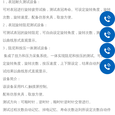
1，表冠耐久测试设备：
可对表冠进行旋转疲劳试验，测试表冠寿命。可
设定
旋转角度，旋转
次数，旋转速度。配备
仿形夹具，取放方便
。
2，表冠旋转阻尼测试设备：
可测试表冠的旋转阻尼，可自由设定旋转角度，旋转次数，测试结果
以曲线形式直观显示。
3，阻尼和按压一体测试设备：
集成了扭力和压力采集系统。一体实现阻尼和按压的测试。可自由设
定旋转角度，旋转次数，按压速度，上下限设定，结果自动判定。测
试结果以曲线形式直观显示。
设备简介：
该设备采用
PLC,触摸屏控制。
配有
仿形夹具，取放方便
。
测试方向：可顺时针，逆时针，顺时针逆时针交替进行。
测试过程次数自动记忆、掉电记忆、寿命次数达到所设定次数自动停