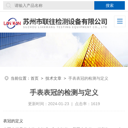
当前位置：
首页
>
技术文章
>
手表表冠的检测与定义
手表表冠的检测与定义
更新时间：2024-01-23 | 点击率：1619
表冠的定义