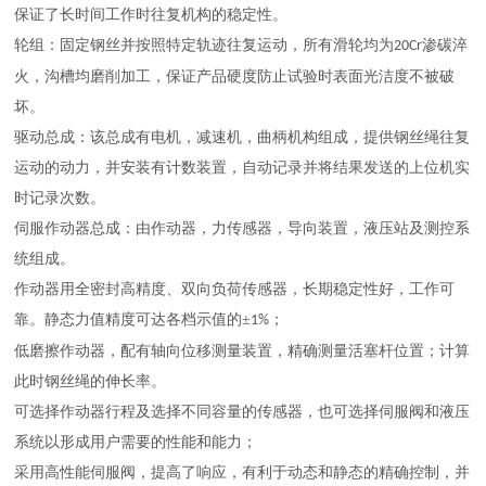
保证了长时间工作时往复机构的稳定性。
轮组：固定钢丝并按照特定轨迹往复运动，所有滑轮均为
渗碳淬
20Cr
火，沟槽均磨削加工，保证产品硬度防止试验时表面光洁度不被破
坏。
驱动总成：该总成有电机，减速机，曲柄机构组成，提供钢丝绳往复
运动的动力，并安装有计数装置，自动记录并将结果发送的上位机实
时记录次数。
伺服作动器总成：由作动器，力传感器，导向装置，液压站及测控系
统组成。
作动器用全密封高精度、双向负荷传感器，长期稳定性好，工作可
靠。静态力值精度可达各档示值的
±
；
1%
低磨擦作动器，配有轴向位移测量装置，精确测量活塞杆位置；计算
此时钢丝绳的伸长率。
可选择作动器行程及选择不同容量的传感器，也可选择伺服阀和液压
系统以形成用户需要的性能和能力；
采用高性能伺服阀，提高了响应，有利于动态和静态的精确控制，并