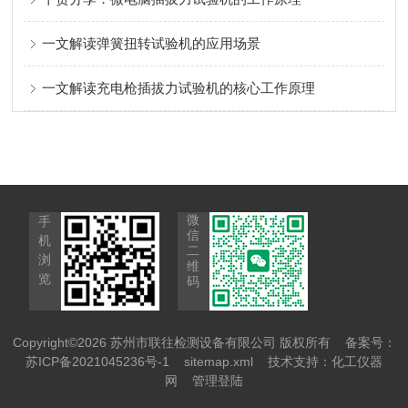
一文解读弹簧扭转试验机的应用场景
一文解读充电枪插拔力试验机的核心工作原理
微
手
信
机
二
浏
维
览
码
Copyright©2026 苏州市联往检测设备有限公司 版权所有
备案号：
苏ICP备2021045236号-1
sitemap.xml
技术支持：
化工仪器
网
管理登陆