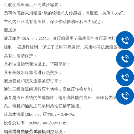
可改变流量满足不同试验需要；
负荷传感器采用精度
级的轮辐式力传感器，高度低，抗侧向力好。
1
主机内油路装有蓄压器，保证作动器响应和压力稳定；
液压源
液压箱为
，
。液压箱采用了高质量的液压器件和可编程
40L/min
21Mp
控制 器进行控制，保证了长时可靠运行。采用
号抗磨液压油
46
具有油清洁保护；
具有油温指示和油温上、下限保护；
具有高效水冷却器进行热交换；
液压管路和接头连接紧密可靠；
通过三级溢流阀进行压力切换，高低压转换功能。
油泵是液压系统的关键部件，选用高性能的高压、低噪音内啮合齿轮
泵。电机和油泵之间采用柔性联轴节连接。
冷却水流量
，压力
～
。
10L/min
0.2
0.4MPa
设备总功率：
，
。
20kW
AV380V/50Hz
钢丝绳弯曲疲劳试验机
测控系统：