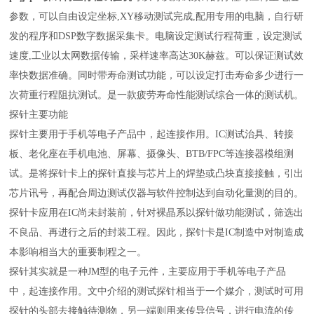
参数，可以自由设定坐标
,XY移动测试完成,配用专用的电脑，自行研
发的程序和DSP数字数据采集卡。电脑设定测试行程荷重，设定测试
速度,工业以太网数据传输，采样速率高达
3
0K赫兹。可以保证测试效
率快数据准确。
同时带寿命测试功能，
可以设定打击寿命多少进行一
次荷重行程阻抗测试。是一款疲劳寿命性能测试综合一体的测试机。
探针
主要功能
探针主要用于手机等电子产品中，起连接作用。
IC测试治具、转接
板、老化座在手机电池、屏幕、摄像头、BTB/FPC等连接器模组测
试
。
是将探针卡上的探针直接与芯片上的焊垫或凸块直接接触，引出
芯片讯号，再配合周边测试仪器与软件控制达到自动化量测的目的。
探针卡应用在
IC尚未封装前，针对裸晶系以探针做功能测试，筛选出
不良品、再进行之后的封装工程。因此，探针卡是IC制造中对制造成
本影响相当大的重要制程之一。
探针其实就是一种
JM
型的电子元件，主要应用于手机等电子产品
中，起连接作用。文中介绍的测试探针相当于一个媒介，测试时可用
探针的头部去接触待测物，另一端则用来传导信号，进行电流的传