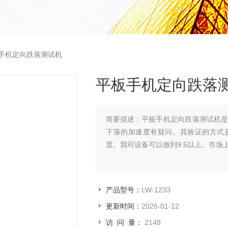
手机定向跌落测试机
平板手机定向跌落
简要描述：
平板手机定向跌落测试机
下落的加速度有疑问。其验证的方式
度。我司设备可以做到9.5以上。市
产品型号：
LW-1233
更新时间：
2026-01-12
访 问 量：
2148