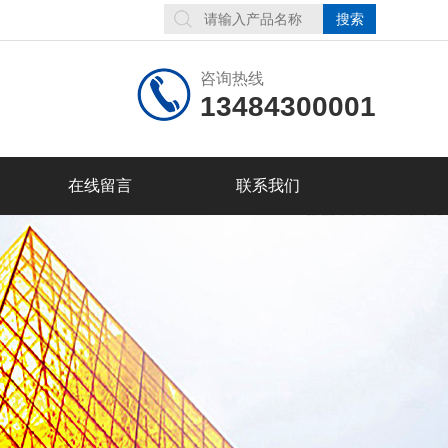
咨询热线
13484300001
在线留言
联系我们