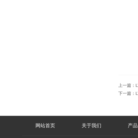
上一篇：
下一篇：
网站首页
关于我们
产品