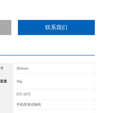
联系我们
尺寸
350mm
大重量
2kg
间
5万-10万
手机跌落试验机