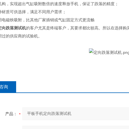
机构，实现超出气缸吸附数倍的速度释放手机，保证了跌落的精度；
种材质可供选择，满足不同用户需求；
用电磁铁吸附，比其他厂家插销或气缸固定方式更流畅
定向跌落
测试机
的客户尤其是终端客户，其要求都比较高。所以在选择购
用过的供应商的试验机。
咨询
产品：