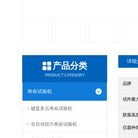
详细
产品分类
PRODUCT CATEGORY
品牌
寿命试验机
试件最
键盘多点寿命试验机
跌落高
全自动扭力寿命试验机
仪器种