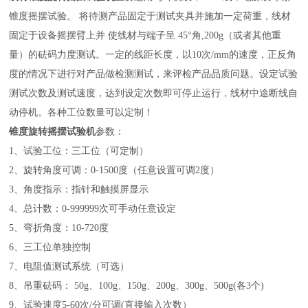
锥度摇摆试验。 将待测产品固定于测试夹具并施加一定荷重，线材
固定于设备摇摆臂上并 使线材与端子呈 45°角,200g
（或者其他重
量）
的砝码力度测试
。
一定的线距长度，以
10次/mm的速度，正反角
度的情况下进行对产品做检测测试，来评检产品品质问题。设定试验
测试次数及测试速度，达到设定次数即可停止运行，线材中途断线自
动停机。
各种工位数量可以定制！
锥度旋转
摇摆
试验机
参数：
1、试验工位：三工位（可定制）
2、旋转角度可调：0-1500度（任意设置可调2度）
3、角度指示：指针和触摸屏显示
4、总计数：0-999999次可手动任意设定
5、弯折角度：10-720度
6、三工位单独控制
7、电阻值测试系统（可选）
8、吊重砝码： 50g、100g、150g、200g、300g、500g(各3个)
9、试验速度5-60次/分可调(直接输入次数）