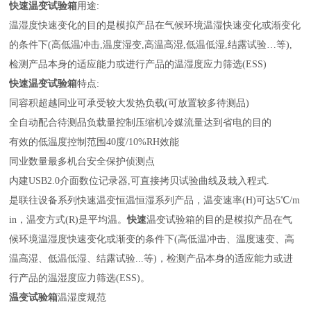
快速温变试验箱
用途
:
温湿度快速变化的目的是模拟产品在气候环境温湿快速变化或渐变化
的条件下
(高低温冲击,温度湿变,高温高湿,低温低湿,结露试验…等),
检测产品本身的适应能力或进行产品的温湿度应力筛选(ESS)
快速温变试验箱
特点
:
同容积超越同业可承受较大发热负载
(可放置较多待测品)
全自动配合待测品负载量控制压缩机冷媒流量达到省电的目的
有效的低温度控制范围
40度/10%RH效能
同业数量最多机台安全保护侦测点
内建
USB2.0介面数位记录器,可直接拷贝试验曲线及栽入程式.
是
联往设备
系列快速温变恒温恒湿系列产品，温变速率
(H)可达5℃/m
in，温变方式(R)是平均温。
快速
温变试验箱的目的是模拟产品在气
候环境温湿度快速变化或渐变的条件下(高低温冲击、温度速变、高
温高湿、低温低湿、结露试验...等)，检测产品本身的适应能力或进
行产品的温湿度应力筛选(ESS)。
温变试验箱
温湿度规范