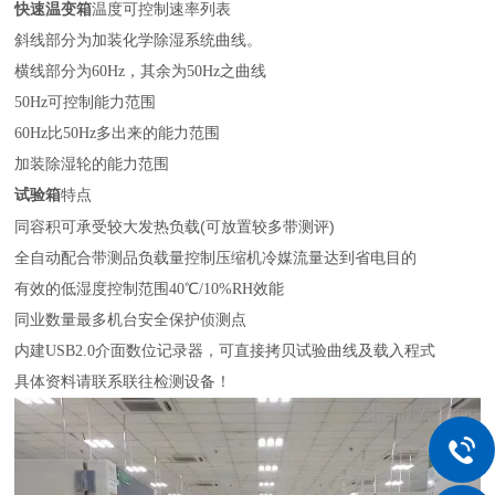
快速温变箱
温度可控制速率列表
斜线部分为加装化学除湿系统曲线。
横线部分为
60Hz，其余为50Hz之曲线
50Hz可控制能力范围
60Hz比50Hz多出来的能力范围
加装除湿轮的能力范围
试验箱
特点
可承受较大发热负载(可放置较多带测评)
同容积
全自动配合带测品负载量控制压缩机冷媒流量达到省电目的
有效的低湿度控制范围
40℃/10%RH效能
同业数量最多机台安全保护侦测点
内建
USB2.0介面数位记录器，可直接拷贝试验曲线及载入程式
具体资料请联系联往检测设备！