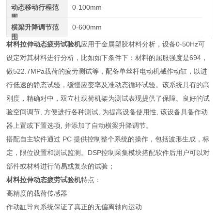
动态移动行程范
0-100mm
围
横梁升降调节范
0-600mm
围
材料拉伸动态疲劳试验机
应用于金属塑胶材料分析，设备0-50Hz可
设定对其材料进行分析，比如如下条件下：材料的屈服强度是694，
做522.7MPa载荷的疲劳测试等，配备单丝杆电动机械作动缸，以进
行低速的静态试验，缓慢应变率及准动态循环试验。该系统具有的高
刚度，精确对中，双立柱载荷机架为测试表现提供了保障。良好的试
验空间调节, 方便进行各种测试, 为提高设备使用性, 该设备具备作动
器上置或下置选项, 并添加了自动横梁升降调节。
搭配自主软件通过 PC 提供控制整个系统的操作，包括波形生成，标
定，限位设置和测试监测。DSP控制采集模块搭配软件后用户可以对
部件或材料进行简易或复杂的试验；
材料拉伸动态疲劳试验机
特点：
高精度的载荷传感器
作动缸导向系统保证了真正的无偏离轴向运动