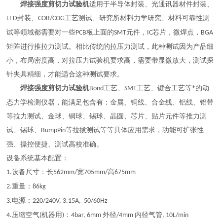
焊接强度剪切力试验机
适用于
半导体封装、光通讯器材件封装、
封装、
工艺测试、研究所材料力学研究、材料可靠性测
LED
COB/COG
试等领域
都需要对一些
板上面的
元件，
芯片，微焊点，
PCB
SMT
IC
BGA
矩阵进行推拉力测试。相比传统的拉压力测试，此种测试因为产品细
小，布局密度高，对拉压力试验机要求高，需要带显微放大，测试探
针夹具精细，才能适合这种测试要求。
焊接强度剪切力试验机
工艺、
工艺、键合工艺等*的动
Bond
SMT
态力学检测仪器，能满足包含有：金属、铜线、合金线、铝线、铝带
等拉力测试、金球、铜球、锡球、晶圆、芯片、贴片元件等推力测
试、锡球、
等拉拔测试等等具体应用需求，功能可扩张性
BumpPin
强、操控便捷、测试高校
准确
。
设备系统基本配置：
设备尺寸：长
宽
高
1.
562mm/
705mm/
675mm
重量：
2.
86kg
电源：
3.
220/240V, 3.15A, 50/60Hz
压缩空气
机器用
：
外径
内径气管
4.
(
)
4bar, 6mm
/4mm
, 10L/min