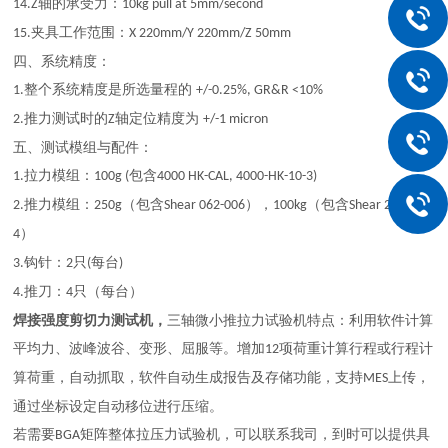
轴的承受力：
14.Z
10kg pull at 5mm/second
夹具工作范围：
15.
X 220mm/Y 220mm/Z 50mm
四、系统精度：
整个系统精度是所选量程的
1.
+/-0.25%, GR&R <10%
推力测试时的
轴定位精度为
2.
Z
+/-1 micron
五、测试模组与配件：
拉力模组：
包含
1.
100g (
4000 HK-CAL, 4000-HK-10-3)
推力模组：
（包含
），
（包含
2.
250g
Shear 062-006
100kg
Shear 250-35
）
4
钩针：
只
每台
3.
2
(
)
推刀：
只（每台）
4.
4
焊接强度剪切力测试机，
三轴微小推拉力试验机
特点：利用软件计算
平均力、波峰波谷、变形、屈服等。增加
项荷重计算行程或行程计
12
算荷重，自动抓取
，
软件自动生成报告及存储功能，支持
上传
，
MES
通过坐标设定自动移位进行压缩
。
若需要
矩阵整体拉压力试验机，可以联系我司，到时可以提供具
BGA