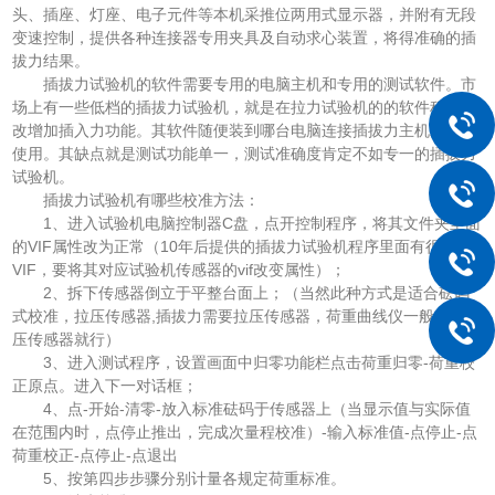
头、插座、灯座、电子元件等本机采推位两用式显示器，并附有无段
变速控制，提供各种连接器专用夹具及自动求心装置，将得准确的插
拔力结果。
插拔力试验机的软件需要专用的电脑主机和专用的测试软件。市
场上有一些低档的插拔力试验机，就是在拉力试验机的的软件稍作修
改增加插入力功能。其软件随便装到哪台电脑连接插拔力主机就可以
使用。其缺点就是测试功能单一，测试准确度肯定不如专一的插拔力
试验机。
插拔力试验机有哪些校准方法：
1、进入试验机电脑控制器C盘，点开控制程序，将其文件夹里面
的VIF属性改为正常（10年后提供的插拔力试验机程序里面有很多
VIF，要将其对应试验机传感器的vif改变属性）；
2、拆下传感器倒立于平整台面上；（当然此种方式是适合砝码
式校准，拉压传感器,插拔力需要拉压传感器，荷重曲线仪一般只需要
压传感器就行）
3、进入测试程序，设置画面中归零功能栏点击荷重归零-荷重校
正原点。进入下一对话框；
4、点-开始-清零-放入标准砝码于传感器上（当显示值与实际值
在范围内时，点停止推出，完成次量程校准）-输入标准值-点停止-点
荷重校正-点停止-点退出
5、按第四步步骤分别计量各规定荷重标准。