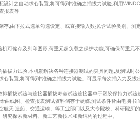
计之自动求心装置,将可得到*准确之插拔力试验,利用WIND
查报表等
储存,由下拉式选单勾选设定、或直接输入数据,含试验类别、
可储存及列印图形,荷重元超负载之保护功能,可确保荷重元不致
拔力试验,本机能解决各种连接器测试的夹具问题,及测试时公母
求心装置,将可得到*准确之插拔力试验。可显示每次插入力及拔
插拔试验与连接器插拔寿命试验连接器单于塑胶保持力试验连
寿命曲线图、检查报表测试资料储存于硬碟,测试条件皆由电脑书
空航天.造船、交通运输、等工业部门以及大专院校、科研院所的
。研究探索新材料、新工艺新技术和新结构的过程中。