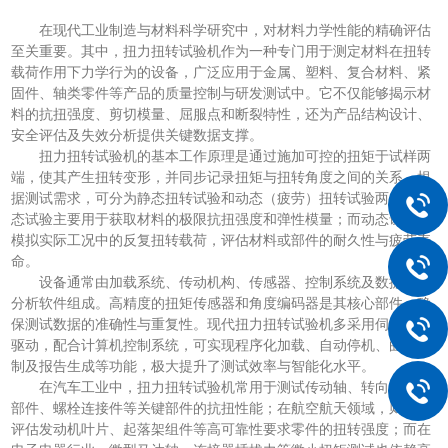
在现代工业制造与材料科学研究中，对材料力学性能的精确评估
至关重要。其中，扭力扭转试验机作为一种专门用于测定材料在扭转
载荷作用下力学行为的设备，广泛应用于金属、塑料、复合材料、紧
固件、轴类零件等产品的质量控制与研发测试中。它不仅能够揭示材
料的抗扭强度、剪切模量、屈服点和断裂特性，还为产品结构设计、
安全评估及失效分析提供关键数据支撑。
扭力扭转试验机的基本工作原理是通过施加可控的扭矩于试样两
端，使其产生扭转变形，并同步记录扭矩与扭转角度之间的关系。根
据测试需求，可分为静态扭转试验和动态（疲劳）扭转试验两类。静
态试验主要用于获取材料的极限抗扭强度和弹性模量；而动态试验则
模拟实际工况中的反复扭转载荷，评估材料或部件的耐久性与疲劳寿
命。
设备通常由加载系统、传动机构、传感器、控制系统及数据采集
分析软件组成。高精度的扭矩传感器和角度编码器是其核心部件，确
保测试数据的准确性与重复性。现代扭力扭转试验机多采用伺服电机
驱动，配合计算机控制系统，可实现程序化加载、自动停机、曲线绘
制及报告生成等功能，极大提升了测试效率与智能化水平。
在汽车工业中，扭力扭转试验机常用于测试传动轴、转向系统零
部件、螺栓连接件等关键部件的抗扭性能；在航空航天领域，则用于
评估发动机叶片、起落架组件等高可靠性要求零件的扭转强度；而在