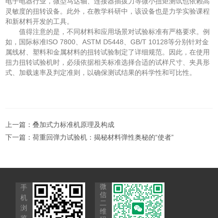
电子电器行业，微型马达轴、连接器插拔力等微小扭矩测试也依赖高
灵敏度的扭转设备。此外，在教学科研中，该设备也是力学实验课程
和新材料开发的工具。
值得注意的是，不同材料和应用场景对试验标准有严格要求。例
如，国际标准ISO 7800、ASTM D5448、GB/T 10128等分别针对金
属线材、塑料和金属材料的扭转试验制定了详细规范。因此，在使用
扭力扭转试验机时，必须依据相关标准选择合适的试样尺寸、夹具形
式、加载速率及判定准则，以确保测试结果的科学性和可比性。
上一篇：
叠加式力标准机原理及构成
下一篇：
荷重回弹力试验机：揭秘材料弹性奥秘的“使者”
微
手
信
机
二
浏
维
览