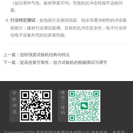
（如注塑件气泡、板材厚度不均）导致的抗冲击性能不达标问
题。
行业特定测试
：如包装行业测试纸箱、泡沫等缓冲材料的冲击吸
收能力；建材行业测试玻璃、石材的抗冲击安全性；电子行业评
估电子设备外壳的抗跌落性能。
上一篇：
扭转强度试验机结构与特点
下一篇：
提高扭簧可靠性：扭力试验机的精确测试与调节
微
手
信
机
二
浏
维
览
码
Copyright©2026 苏州市联往检测设备有限公司 版权所有
备案号：