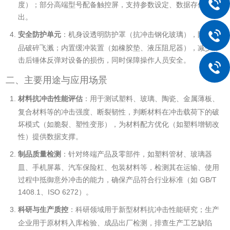
度）；部分高端型号配备触控屏，支持参数设定、数据存储与导
出。
安全防护单元
：机身设透明防护罩（抗冲击钢化玻璃），防止样
品破碎飞溅；内置缓冲装置（如橡胶垫、液压阻尼器），减少冲
击后锤体反弹对设备的损伤，同时保障操作人员安全。
二、主要用途与应用场景
材料抗冲击性能评估
：用于测试塑料、玻璃、陶瓷、金属薄板、
复合材料等的冲击强度、断裂韧性，判断材料在冲击载荷下的破
坏模式（如脆裂、塑性变形），为材料配方优化（如塑料增韧改
性）提供数据支撑。
制品质量检测
：针对终端产品及零部件，如塑料管材、玻璃器
皿、手机屏幕、汽车保险杠、包装材料等，检测其在运输、使用
过程中抵御意外冲击的能力，确保产品符合行业标准（如 GB/T
1408.1、ISO 6272）。
科研与生产质控
：科研领域用于新型材料抗冲击性能研究；生产
企业用于原材料入库检验、成品出厂检测，排查生产工艺缺陷