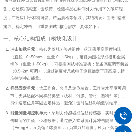
备，通过模拟高速冲击载荷，检测样品在瞬间外力作用下的破坏程
度，广泛应用于材料研发、产品质检等领域，其结构设计围绕 “精准
施力、稳定冲击、可重复测试” 核心需求，具体如下：
一、核心结构组成（模块化设计）
冲击加载单元
：核心为落球 / 落锤组件，落球采用高硬度钢球
（直径 10~50mm，重量 0.1~5kg），落锤为圆柱形或楔形金属
锤体（重量 1~50kg），可根据测试标准更换；配备高度调节装置
（0.5~2m 可调），通过刻度标尺或电子测距确定下落高度，精
准控制冲击能量。
样品固定单元
：含工作台、夹具及定位装置，工作台水平度可调
节，夹具适配不同样品类型（板材、薄膜、管材、塑料件等），
能快速定位并牢固固定样品，避免冲击时位移影响测试结果。
能量测量与控制单元
：采用力传感器或位移传感器，实时采集冲
击瞬间的力值、位移数据，通过嵌入式系统计算冲击能量
（E=mgH，m 为锤 / 球质量，g 为重力加速度，H 为下落高