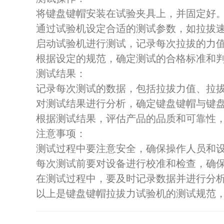
将键盘键帽安装在试验夹具上，并固定好
通过试验机设定合适的测试参数，如拉拔
启动试验机进行测试，记录每次拉拔的力
根据设定的规范，确定测试的合格标准和
测试结果：
记录每次测试的数据，包括拉拔力值、拉
对测试结果进行分析，确定键盘键帽与键
根据测试结果，评估产品的品质和可靠性
注意事项：
测试过程中要注意安全，确保操作人员和
每次测试前要对设备进行校准和检查，确
在测试过程中，要及时记录数据并进行分
以上是键盘键帽拉拔力试验机的测试规范