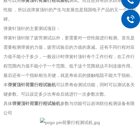
般可以用
弹簧顶针荷重行程试验机
测试。
而且还具有防水防潮抗震的
性能
，所以说弹簧顶针的产生与发展也是我国电子产品的又一个里程
碑
。
弹簧针顶针的主要测试项目：
弹簧针顶针除了疲劳测试以外，更需要对一些性能进行检测。首先是
需要检测弹簧的力值，疲劳试验后的力值的衰减。还有不同行程对应
力值不能小于多少，一般设计时
弹簧针顶针有个工作行程，在工作行
程范围内力值不能小于一个范围。低于这个范围就达不到连接作用。
最后还有一个指标相当关键，就是寿命后的接触电阻不能大于指标。
本
弹簧顶针荷重行程试验机
可以带寿命测试功能，同时可以测试各关
键参数。可以设定多少次寿命后就进行一次参数次数。
具体
弹簧顶针荷重行程试验机
参数与功能可以咨询联往检测设备有限
公司