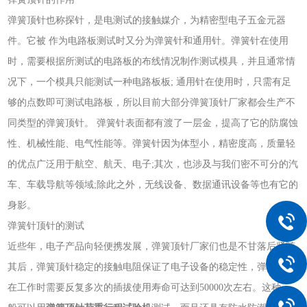
弹簧顶针也称探针，是电测试的接触媒介，为精密型电子五金元器
件。它被
作为电路板测试时又分为弹簧针和通用针。弹簧针在使用
时，需要根据所测试的电路板的布线情况制作测试模具，并且通常情
况下，一个模具只能测试一种电路板板
; 通用针在使用时，只需有足
够的点数即可测试电路板，所以目前大部分弹簧顶针厂家都会生产不
同类型的弹簧顶针。 弹簧针表面都有渡了一层金，提高了它的防腐蚀
性、机械性能、电气性能等。弹簧针因为体型小，精密度高，质量轻
的优点广泛用于航空、航天、电子;其次，也涉及与我们密不可分的汽
车、车载导航等领域;除此之外，无线设备、数据通讯设备等也有它的
身影。
弹簧针顶针的测试
近些年，电子产品向轻便携发展，弹簧顶针厂家们也是不甘落后紧随
其后，弹簧顶针稳定的接触电阻保证了电子设备的稳定性，弹簧顶针
在工作时需要反复多次的插拔使用寿命可达到
50000次左右。
这种一