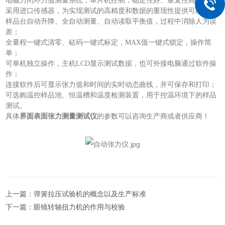
电磁力闭环力值测量系统，单片机控制，稳定性好、重复性高；
采用进口传感器，
为实现测试的高精度和数据的重现性提供可能；
样品台自动升降、全自动测量、自动读取平衡值，过程中消除人为误
差；
全量程一键式清零、砝码一键式标定，
MAX
值一键式锁定，操作简
单；
可单机独立操作，主机
LCD显示测试数据，也可外接电脑通过软件操
作
；
连接软件后可显示张力值和时间的实时动态曲线，并可保存和打印；
可选购温控样品池、恒温槽和温度检测装置，用于控温环境下的样品
测试。
具体
界面表面张力测量测试仪
的参数可以咨询生产商或者供应商！
上一篇：
弹簧拉压试验机的概念以及生产标准
下一篇：
眼镜转轴扭力机的作用与校验