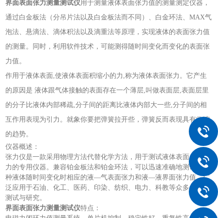
界面表面张力测量测试仪
用于测量液体表面张力值的测量测定仪器，
通过白金板法（分吊片法以及白金板法而不同）、白金环法、
MAX
气
泡法、悬滴法、滴体积法以及滴重法等原理，实现液体的表面张力值
的测量。同时，利用软件技术，可能测得随时间变化而变化的表面张
力值。
作用于液体表面
,使液体表面积缩小的力,称为液体表面张力。它产生
的原因是 液体跟气体接触的表面存在一个薄层,叫做表面层,表面层里
的分子比液体内部稀疏,分子间的距离比液体内部大一些,分子间的相
互作用表现为引力。就象你要把弹簧拉开些，弹簧反而表现具有收缩
的趋势。
仪器概述：
张力仪
是一款采用物理方法代替化学方法，用于测试液体表面
/界面张
力的专用仪器。兼容铂金板法和铂金环法，可以迅速准确地测试出各
种液体随时间变化时相应的液—气表面张力和液—液界面张力值。广
泛应用于石油、化工、医药、印染、纺织、电力、科教等众多领域的
测试与研究。
界面表面张力测量测试仪
特点：