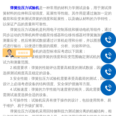
弹簧拉压力试验机
是一种常用的材料力学测试设备，用于测试弹
簧材料的拉伸和压缩强度、延展性等性能。其作用是通过施加一定的
载荷和应变来测试弹簧的强度和延展性，以及确认材料的力学特性，
以保证产品的质量和可靠性。
弹簧拉压力试验机是利用电子控制系统和驱动电机等组件，通过
同步运动的升降机构带动载荷传感器和位移传感器对弹簧施加载荷和
测量应变，然后将测试数据通过计算机处理和分析，并以图形化的方
式进行输出，以便进行数据的观察、分析、比较和评估。
弹簧拉压力试验机的选型标准应考虑以下因素：
1.测量范围：要根据弹簧的强度和应变范围确定测试机的最大测
试力和测量范围。
2.精度要求：弹簧的性能评估需要高精度的测试数据，因此需要
选择测试精度高且稳定的设备。
3.安全性能：弹簧拉压力试验机需要承受高载荷的测试，因此在
设计上必须考虑设备的结构强度、安全保护措施等方面。
4.试验速度：弹簧的力学性能与速度密切相关，因此需要根据所
需测试速度选择合适的设备。
5.可操作性：试验机应具有便于操作的设计，包括使用简单、易
于维护、易于升级扩展等。
弹簧拉压力试验机采用回转侧和扭力测试侧分离的机械结构，相