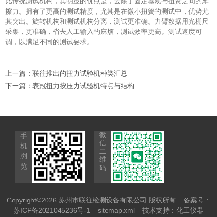
比传统测试机构，其明显的优点是，去除了固定塞规与扭簧之间的摩
擦力。拥有了更高的测试精度，尤其是在微小扭簧的测试中，优势尤
其突出。旋转机构和测试机构分离，测试更准确。力臂数据用光栅尺
采集，更准确，省去人工输入的麻烦，测试效率更高。测试速度可
调，以满足不同的测试要求。
上一篇：
联往推出的扭力试验机种类汇总
下一篇：
表冠扭力按压力试验机特点与结构
微
手
信
机
二
浏
维
览
码
Copyright©2026 苏州市联往检测设备有限公司 版权所有
备案号：
苏ICP备2021045236号-1
sitemap.xml
技术支持：
化工仪器