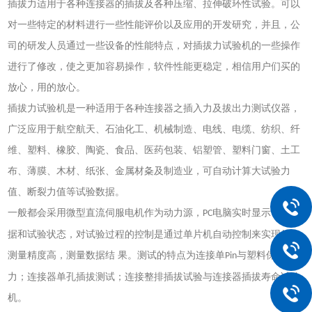
插拔力
适用于各种连接器的插拔及各种压缩、拉伸破环性试验。可以
对一些特定的材料进行一些性能评价以及应用的开发研究，并且，公
司的研发人员通过一些设备的性能特点，对插拔力试验机的一些操作
进行了修改，使之更加容易操作，软件性能更稳定，相信用户们买的
放心，用的放心
。
插拔力试验机
是一种适用于各种连接器之插入力及拔出力测试仪器，
广泛应用于航空航天、石油化工、机械制造、电线、电缆、纺织、纤
维、塑料、橡胶、陶瓷、食品、医药包装、铝塑管、塑料门窗、土工
布、薄膜、木材、纸张、金属材夈及制造业，可自动计算大试验力
值、断裂力值等试验数据。
一般都会采用微型直流伺服电机作为动力源，
电脑
实时显示试验数
PC
据和试验状态，对试验过程的控制是通过单片机自动控制来实现的，
测量精度高，测量数据结
果。测试的特点为连接单
与塑料保持
Pin
力；连接器单孔插拔测试；连接整排插拔试验与连接器插拔寿命试验
机。